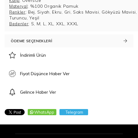
;
Oversize
Kalıp
; %100 Organik Pamuk
Materyal
; Bej, Siyah, Ekru, Gri, Saks Mavisi, Gökyüzü Mavisi,
Renkler
Turuncu, Yeşil
; S, M, L, XL, XXL, XXXL
Bedenler
ÖDEME SEÇENEKLERI
İndirimli Ürün
Fiyat Düşünce Haber Ver
Gelince Haber Ver
WhatsApp
Telegram