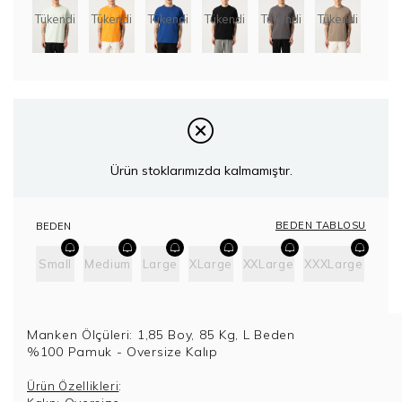
Tükendi
Tükendi
Tükendi
Tükendi
Tükendi
Tükendi
Ürün stoklarımızda kalmamıştır.
BEDEN TABLOSU
BEDEN
Small
Medium
Large
XLarge
XXLarge
XXXLarge
Manken Ölçüleri: 1,85 Boy, 85 Kg, L Beden
%100 Pamuk - Oversize Kalıp
:
Ürün Özellikleri