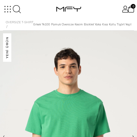
0
OVERSIZE T-SHIRT
Erkek %100 Pamuk Oversize Kesim Bisiklet Yaka Kısa Kollu Tişört Yeşil
YENI ÜRÜN
‹
›