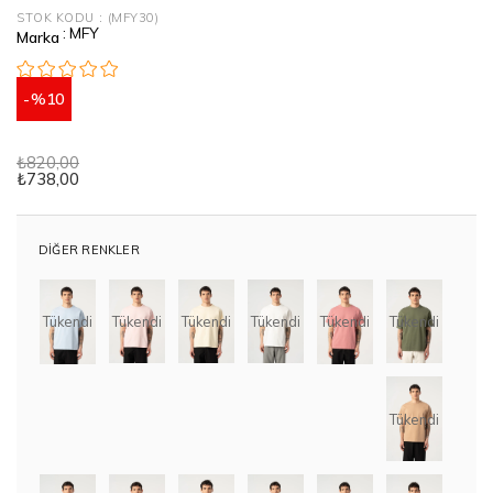
STOK KODU
(MFY30)
:
MFY
Marka
10
₺820,00
₺738,00
DIĞER RENKLER
Tükendi
Tükendi
Tükendi
Tükendi
Tükendi
Tükendi
Tükendi