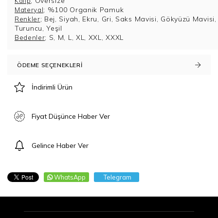
;
Oversize
Kalıp
; %100 Organik Pamuk
Materyal
; Bej, Siyah, Ekru, Gri, Saks Mavisi, Gökyüzü Mavisi,
Renkler
Turuncu, Yeşil
; S, M, L, XL, XXL, XXXL
Bedenler
ÖDEME SEÇENEKLERI
İndirimli Ürün
Fiyat Düşünce Haber Ver
Gelince Haber Ver
WhatsApp
Telegram