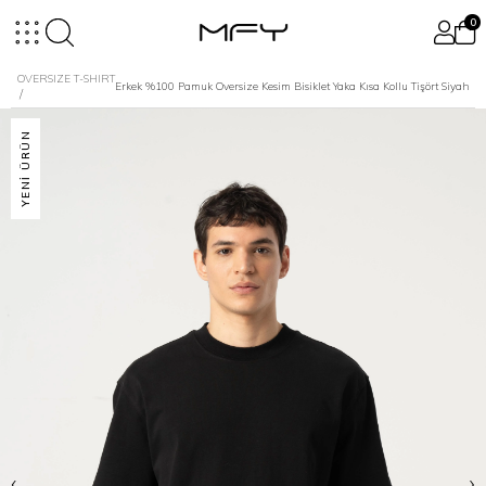
0
OVERSIZE T-SHIRT
Erkek %100 Pamuk Oversize Kesim Bisiklet Yaka Kısa Kollu Tişört Siyah
YENI ÜRÜN
‹
›