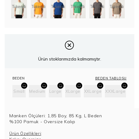
Tükendi
Tükendi
Tükendi
Tükendi
Tükendi
Tükendi
Ürün stoklarımızda kalmamıştır.
BEDEN TABLOSU
BEDEN
Small
Medium
Large
XLarge
XXLarge
XXXLarge
Manken Ölçüleri: 1,85 Boy, 85 Kg, L Beden
%100 Pamuk - Oversize Kalıp
:
Ürün Özellikleri