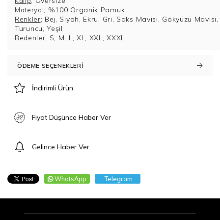
;
Oversize
Kalıp
; %100 Organik Pamuk
Materyal
; Bej, Siyah, Ekru, Gri, Saks Mavisi, Gökyüzü Mavisi,
Renkler
Turuncu, Yeşil
; S, M, L, XL, XXL, XXXL
Bedenler
ÖDEME SEÇENEKLERI
İndirimli Ürün
Fiyat Düşünce Haber Ver
Gelince Haber Ver
WhatsApp
Telegram