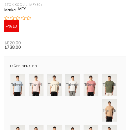
STOK KODU
(MFY30)
:
MFY
Marka
10
₺820,00
₺738,00
DIĞER RENKLER
Tükendi
Tükendi
Tükendi
Tükendi
Tükendi
Tükendi
Tükendi