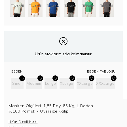
Tükendi
Tükendi
Tükendi
Tükendi
Tükendi
Tükendi
Ürün stoklarımızda kalmamıştır.
BEDEN TABLOSU
BEDEN
Small
Medium
Large
XLarge
XXLarge
XXXLarge
Manken Ölçüleri: 1,85 Boy, 85 Kg, L Beden
%100 Pamuk - Oversize Kalıp
:
Ürün Özellikleri