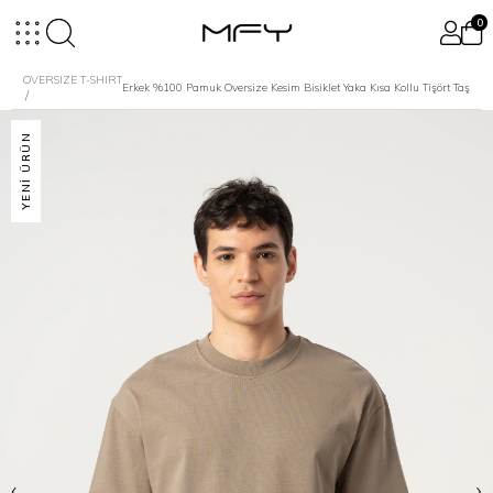
0
OVERSIZE T-SHIRT
Erkek %100 Pamuk Oversize Kesim Bisiklet Yaka Kısa Kollu Tişört Taş
YENI ÜRÜN
‹
›