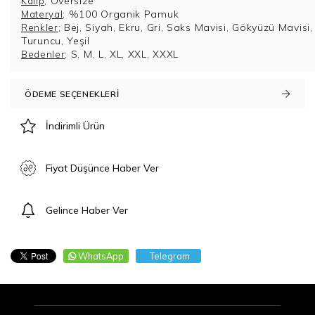
;
Oversize
Kalıp
; %100 Organik Pamuk
Materyal
; Bej, Siyah, Ekru, Gri, Saks Mavisi, Gökyüzü Mavisi,
Renkler
Turuncu, Yeşil
; S, M, L, XL, XXL, XXXL
Bedenler
ÖDEME SEÇENEKLERI
İndirimli Ürün
Fiyat Düşünce Haber Ver
Gelince Haber Ver
WhatsApp
Telegram