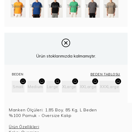
Tükendi
Tükendi
Tükendi
Tükendi
Tükendi
Tükendi
Ürün stoklarımızda kalmamıştır.
BEDEN TABLOSU
BEDEN
Small
Medium
Large
XLarge
XXLarge
XXXLarge
Manken Ölçüleri: 1,85 Boy, 85 Kg, L Beden
%100 Pamuk - Oversize Kalıp
:
Ürün Özellikleri