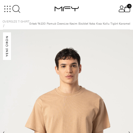
0
OVERSIZE T-SHIRT
Erkek %100 Pamuk Oversize Kesim Bisiklet Yaka Kısa Kollu Tişört Karamel
YENI ÜRÜN
‹
›