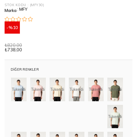
STOK KODU
(MFY30)
:
MFY
Marka
10
₺820,00
₺738,00
DIĞER RENKLER
Tükendi
Tükendi
Tükendi
Tükendi
Tükendi
Tükendi
Tükendi