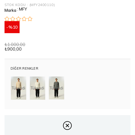
STOK KODU
(MFY2400110)
:
MFY
Marka
10
₺1.000,00
₺900,00
DIĞER RENKLER
Tükendi
Tükendi
Tükendi