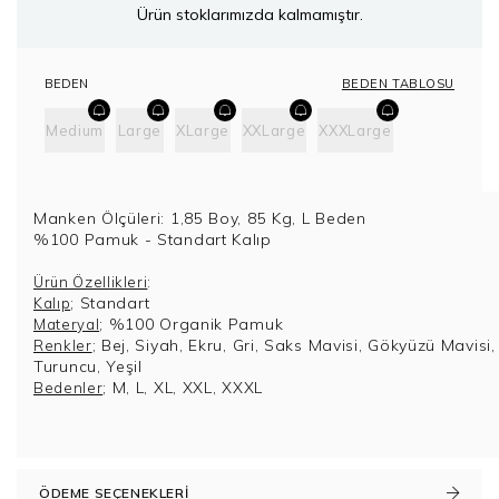
Ürün stoklarımızda kalmamıştır.
BEDEN TABLOSU
BEDEN
Medium
Large
XLarge
XXLarge
XXXLarge
Manken Ölçüleri: 1,85 Boy, 85 Kg, L Beden
%100 Pamuk - Standart Kalıp
:
Ürün Özellikleri
; Standart
Kalıp
; %100 Organik Pamuk
Materyal
; Bej, Siyah, Ekru, Gri, Saks Mavisi, Gökyüzü Mavisi,
Renkler
Turuncu, Yeşil
; M, L, XL, XXL, XXXL
Bedenler
ÖDEME SEÇENEKLERI