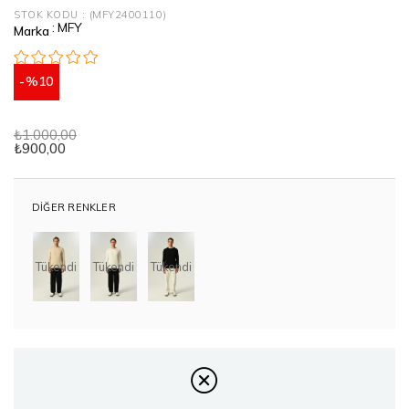
STOK KODU
(MFY2400110)
:
MFY
Marka
10
₺1.000,00
₺900,00
DIĞER RENKLER
Tükendi
Tükendi
Tükendi