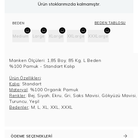
Ürün stoklarımızda kalmamıştır.
BEDEN TABLOSU
BEDEN
Medium
Large
XLarge
XXLarge
XXXLarge
Manken Ölçüleri: 1,85 Boy, 85 Kg, L Beden
%100 Pamuk - Standart Kalıp
:
Ürün Özellikleri
; Standart
Kalıp
; %100 Organik Pamuk
Materyal
; Bej, Siyah, Ekru, Gri, Saks Mavisi, Gökyüzü Mavisi,
Renkler
Turuncu, Yeşil
; M, L, XL, XXL, XXXL
Bedenler
ÖDEME SEÇENEKLERI