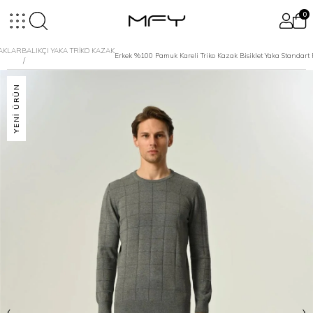
0
ZAKLAR
BALIKÇI YAKA TRİKO KAZAK
Erkek %100 Pamuk Kareli Triko Kazak Bisiklet Yaka Standart 
YENI ÜRÜN
‹
›