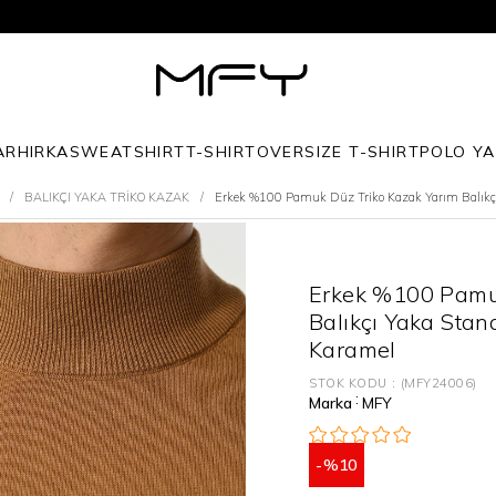
Sezon Ürünlerinde Geçerli %10 İndirim
2. Ürün Alımlarında Geçerli Ekstra %10 İndirim
1.500 TL Üzeri Ücretsiz Kargo
AR
HIRKA
SWEATSHIRT
T-SHIRT
OVERSIZE T-SHIRT
POLO YA
BALIKÇI YAKA TRİKO KAZAK
Erkek %100 Pamuk Düz Triko Kazak Yarım Balıkçı
Erkek %100 Pamuk
Balıkçı Yaka Stan
Karamel
STOK KODU
(MFY24006)
:
Marka
MFY
10