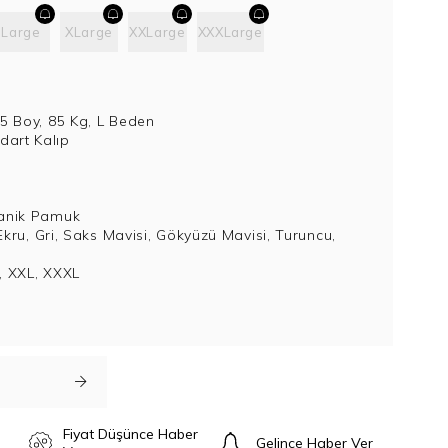
Large
XLarge
XXLarge
XXXLarge
85 Boy, 85 Kg, L Beden
art Kalıp
anik Pamuk
 Ekru, Gri, Saks Mavisi, Gökyüzü Mavisi, Turuncu,
L, XXL, XXXL
Fiyat Düşünce Haber
Gelince Haber Ver