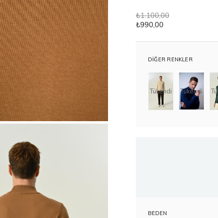
₺1.100,00
₺990,00
DIĞER RENKLER
Tükendi
Tükendi
Tü
BEDEN