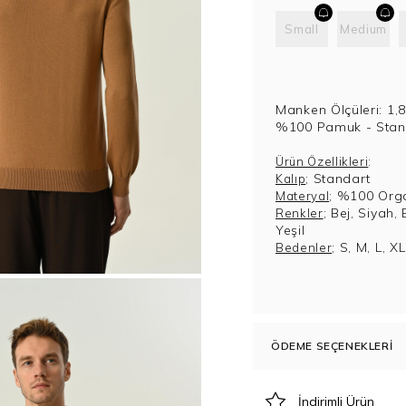
Small
Medium
Manken Ölçüleri: 1,
%100 Pamuk - Stand
:
Ürün Özellikleri
; Standart
Kalıp
; %100 Org
Materyal
; Bej, Siyah,
Renkler
Yeşil
; S, M, L, X
Bedenler
ÖDEME SEÇENEKLERI
İndirimli Ürün