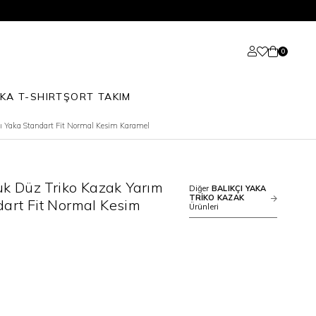
0
KA T-SHIRT
ŞORT TAKIM
 Yaka Standart Fit Normal Kesim Karamel
 Düz Triko Kazak Yarım
Diğer
BALIKÇI YAKA
TRİKO KAZAK
dart Fit Normal Kesim
Ürünleri