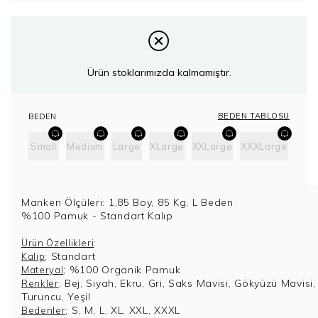
Ürün stoklarımızda kalmamıştır.
BEDEN TABLOSU
BEDEN
Small
Medium
Large
XLarge
XXLarge
XXXLarge
Manken Ölçüleri: 1,85 Boy, 85 Kg, L Beden
%100 Pamuk - Standart Kalıp
:
Ürün Özellikleri
; Standart
Kalıp
; %100 Organik Pamuk
Materyal
; Bej, Siyah, Ekru, Gri, Saks Mavisi, Gökyüzü Mavisi,
Renkler
Turuncu, Yeşil
; S, M, L, XL, XXL, XXXL
Bedenler