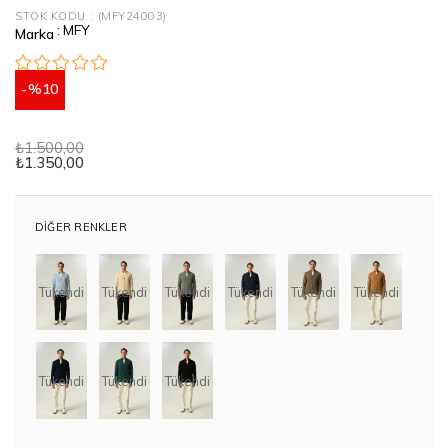
STOK KODU
(MFY24003)
:
MFY
Marka
10
₺1.500,00
₺1.350,00
DIĞER RENKLER
Tükendi
Tükendi
Tükendi
Tükendi
Tükendi
Tükendi
Tükendi
Tükendi
Tükendi